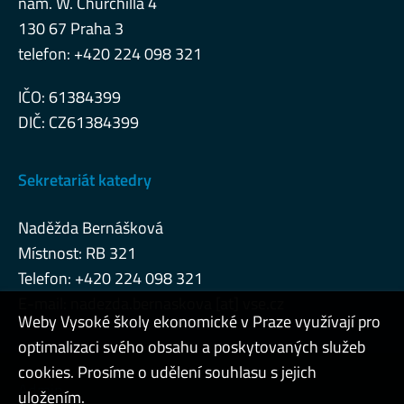
nám. W. Churchilla 4
130 67 Praha 3
telefon: +420 224 098 321
IČO: 61384399
DIČ: CZ61384399
Sekretariát katedry
Naděžda Bernášková
Místnost: RB 321
Telefon: +420 224 098 321
E-mail: nadezda.bernaskova [at] vse.cz
Weby Vysoké školy ekonomické v Praze využívají pro
optimalizaci svého obsahu a poskytovaných služeb
cookies. Prosíme o udělení souhlasu s jejich
Admin
uložením.