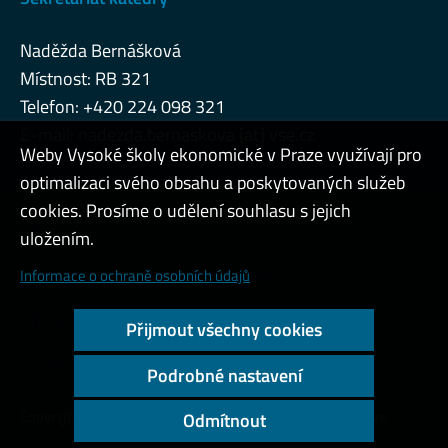
Naděžda Bernášková
Místnost: RB 321
Telefon: +420 224 098 321
E-mail: nadezda.bernaskova [at] vse.cz
Weby Vysoké školy ekonomické v Praze využívají pro
optimalizaci svého obsahu a poskytovaných služeb
cookies. Prosíme o udělení souhlasu s jejich
Admin
uložením.
Cookies a ochrana osobních údajů
Informace o ochraně osobních údajů
Přístupnost webu
Přijmout všechny cookies
Vysoký kontrast
Podrobné nastavení
Copyright © 2000 - 2026 Vysoká škola ekonomická v Praze
Odmítnout