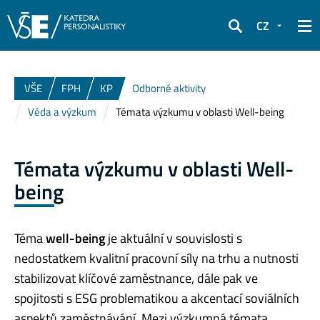
CZ
Hledat
VŠE
FPH
KP
Odborné aktivity
Věda a výzkum
Témata výzkumu v oblasti Well-being
Témata výzkumu v oblasti Well-
being
Téma
well-being
je aktuální v souvislosti s
nedostatkem kvalitní pracovní síly na trhu a nutnosti
stabilizovat klíčové zaměstnance, dále pak ve
spojitosti s ESG problematikou a akcentací soviálních
aspektů zaměstnávání. Mezi výzkumná témata