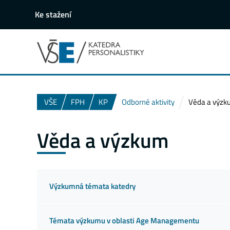
Ke stažení
VŠE
FPH
KP
Odborné aktivity
Věda a výz
Věda a výzkum
Výzkumná témata katedry
Témata výzkumu v oblasti Age Managementu