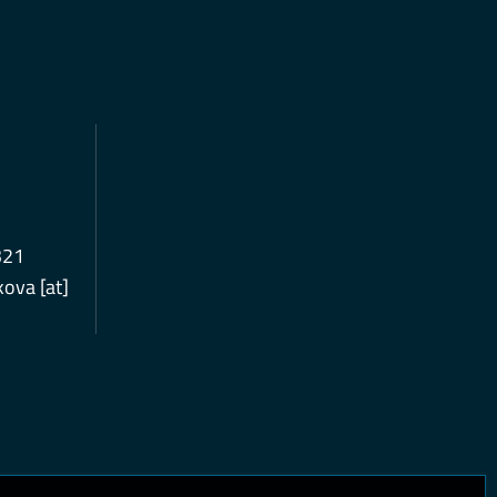
321
ova [at]