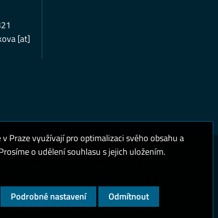
321
ova [at]
 Praze využívají pro optimalizaci svého obsahu a
rosíme o udělení souhlasu s jejich uložením.
sobních údajů
Přístupnost webu
Vysoký kontrast
Podrobné nastavení
Odmítnout