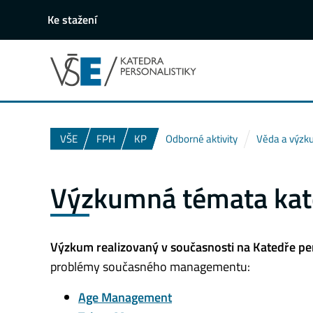
Ke stažení
VŠE
FPH
KP
Odborné aktivity
Věda a výz
Výzkumná témata kat
Výzkum realizovaný v současnosti na Katedře per
problémy současného managementu:
Age Management