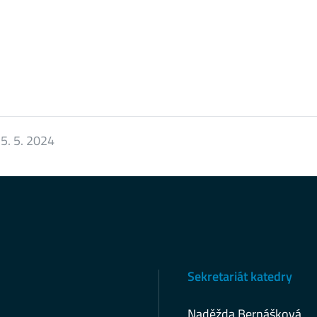
:
5. 5. 2024
Sekretariát katedry
Naděžda Bernášková