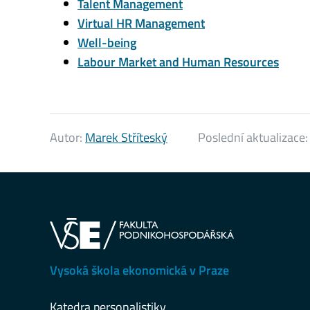
Talent Management
Virtual HR Management
Well-being
Labour Market and Human Resources
Autor:
Marek Stříteský
Poslední aktualizace
Vysoká škola ekonomická v Praze
Katedra personalistiky