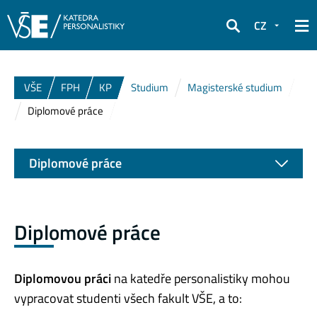
CZ
Hledat
VŠE
FPH
KP
Studium
Magisterské studium
Diplomové práce
Diplomové práce
Diplomové práce
Diplomovou práci
na katedře personalistiky mohou
vypracovat studenti všech fakult VŠE, a to: