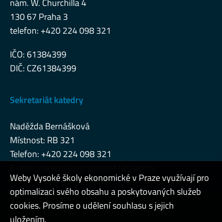
nám. W. Churchilla 4
130 67 Praha 3
telefon: +420 224 098 321
IČO: 61384399
DIČ: CZ61384399
Sekretariát katedry
Naděžda Bernášková
Místnost: RB 321
Telefon: +420 224 098 321
E-mail: nadezda.bernaskova [at] vse.cz
Weby Vysoké školy ekonomické v Praze využívají pro
optimalizaci svého obsahu a poskytovaných služeb
cookies. Prosíme o udělení souhlasu s jejich
Admin
uložením.