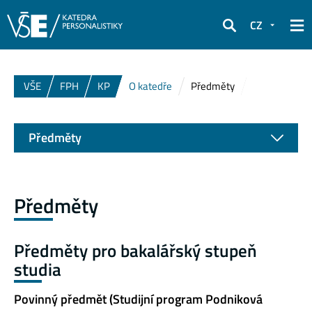
CZ
Hledat
VŠE
FPH
KP
O katedře
Předměty
Předměty
Předměty
Předměty pro bakalářský stupeň
studia
Povinný předmět (Studijní program Podniková