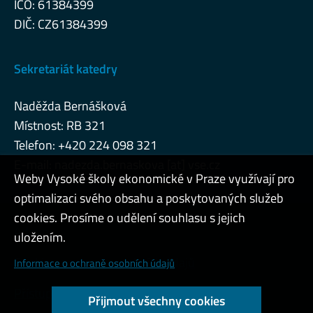
IČO: 61384399
DIČ: CZ61384399
Sekretariát katedry
Naděžda Bernášková
Místnost: RB 321
Telefon: +420 224 098 321
E-mail: nadezda.bernaskova [at] vse.cz
Weby Vysoké školy ekonomické v Praze využívají pro
optimalizaci svého obsahu a poskytovaných služeb
cookies. Prosíme o udělení souhlasu s jejich
Admin
uložením.
Cookies a ochrana osobních údajů
Informace o ochraně osobních údajů
Přístupnost webu
Přijmout všechny cookies